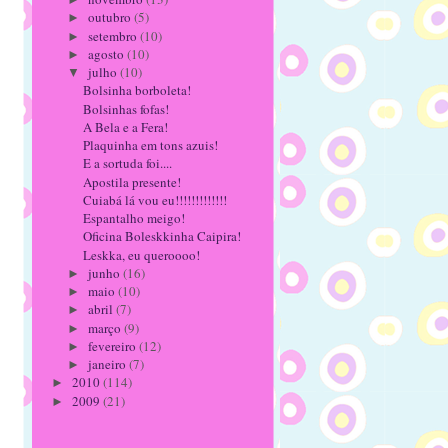
outubro
(5)
►
setembro
(10)
►
agosto
(10)
►
julho
(10)
▼
Bolsinha borboleta!
Bolsinhas fofas!
A Bela e a Fera!
Plaquinha em tons azuis!
E a sortuda foi....
Apostila presente!
Cuiabá lá vou eu!!!!!!!!!!!!!
Espantalho meigo!
Oficina Boleskkinha Caipira!
Leskka, eu queroooo!
junho
(16)
►
maio
(10)
►
abril
(7)
►
março
(9)
►
fevereiro
(12)
►
janeiro
(7)
►
2010
(114)
►
2009
(21)
►