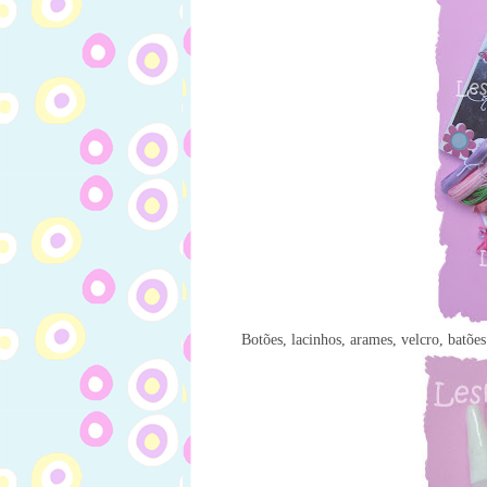
Botões, lacinhos, arames, velcro, batões 