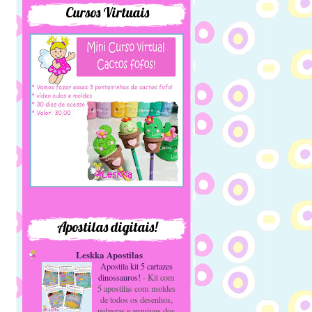
Cursos Virtuais
Apostilas digitais!
Leskka Apostilas
Apostila kit 5 cartazes
dinossauros!
-
Kit com
5 apostilas com moldes
de todos os desenhos,
palavras e arquivos dos