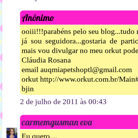
Anônimo
ooiii!!!parabéns pelo seu blog...tudo 
já sou seguidora...gostaria de parti
mais vou divulgar no meu orkut pode
Cláudia Rosana
email auqmiapetshoptl@gmail.com
orkut http://www.orkut.com.br/Mai
bjin
2 de julho de 2011 às 00:43
carmemgusman eva
Eu quero....