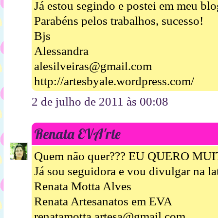
Já estou segindo e postei em meu bl
Parabéns pelos trabalhos, sucesso!
Bjs
Alessandra
alesilveiras@gmail.com
http://artesbyale.wordpress.com/
2 de julho de 2011 às 00:08
Renata EVA'rte
Quem não quer??? EU QUERO MUIT
Já sou seguidora e vou divulgar na la
Renata Motta Alves
Renata Artesanatos em EVA
renatamotta.artesa@gmail.com