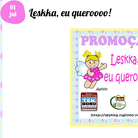
01
Leskka, eu queroooo!
jul