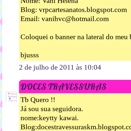
Nome: Vani Helena
Blog: vrpcartesanatos.blogspot.com
Email: vanihvc@hotmail.com
Coloquei o banner na lateral do meu 
bjusss
2 de julho de 2011 às 10:04
DOCES TRAVESSURAS
Tb Quero !!
Já sou sua seguidora.
nome:keytty kawai.
Blog:docestravessuraskm.blogspot.