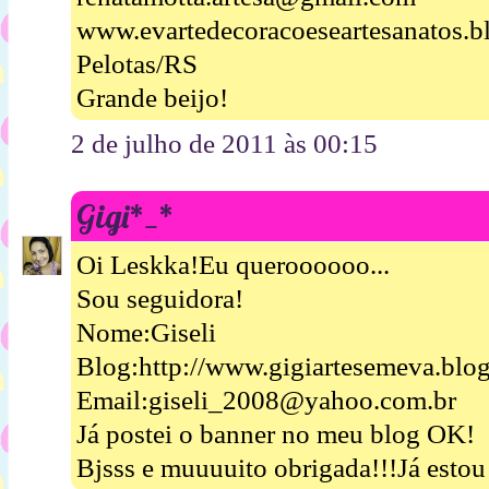
www.evartedecoracoeseartesanatos.b
Pelotas/RS
Grande beijo!
2 de julho de 2011 às 00:15
Gigi*_*
Oi Leskka!Eu queroooooo...
Sou seguidora!
Nome:Giseli
Blog:http://www.gigiartesemeva.blo
Email:giseli_2008@yahoo.com.br
Já postei o banner no meu blog OK!
Bjsss e muuuuito obrigada!!!Já esto