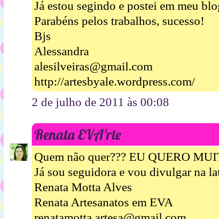
Já estou segindo e postei em meu bl
Parabéns pelos trabalhos, sucesso!
Bjs
Alessandra
alesilveiras@gmail.com
http://artesbyale.wordpress.com/
2 de julho de 2011 às 00:08
Renata EVA'rte
Quem não quer??? EU QUERO MUIT
Já sou seguidora e vou divulgar na la
Renata Motta Alves
Renata Artesanatos em EVA
renatamotta.artesa@gmail.com