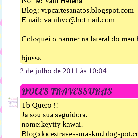
Nome: Vani Helena
Blog: vrpcartesanatos.blogspot.com
Email: vanihvc@hotmail.com
Coloquei o banner na lateral do meu 
bjusss
2 de julho de 2011 às 10:04
DOCES TRAVESSURAS
Tb Quero !!
Já sou sua seguidora.
nome:keytty kawai.
Blog:docestravessuraskm.blogspot.