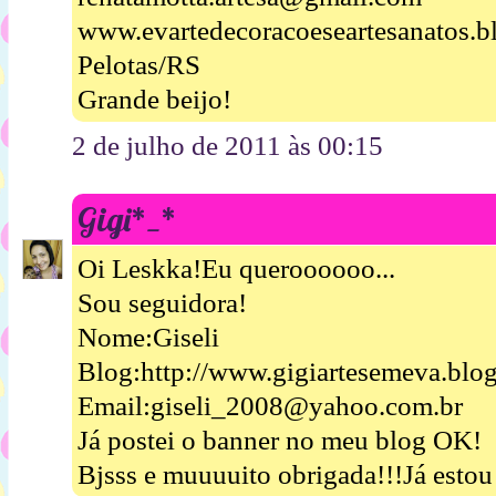
www.evartedecoracoeseartesanatos.b
Pelotas/RS
Grande beijo!
2 de julho de 2011 às 00:15
Gigi*_*
Oi Leskka!Eu queroooooo...
Sou seguidora!
Nome:Giseli
Blog:http://www.gigiartesemeva.blo
Email:giseli_2008@yahoo.com.br
Já postei o banner no meu blog OK!
Bjsss e muuuuito obrigada!!!Já esto