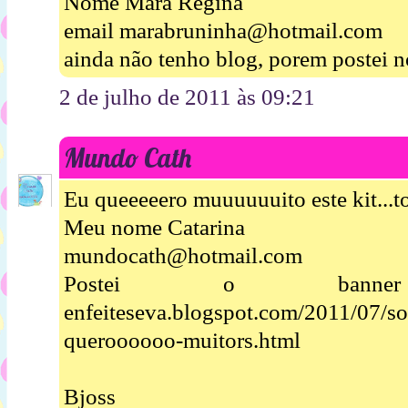
Nome Mara Regina
email marabruninha@hotmail.com
ainda não tenho blog, porem postei n
2 de julho de 2011 às 09:21
Mundo Cath
Eu queeeeero muuuuuuito este kit...t
Meu nome Catarina
mundocath@hotmail.com
Postei o banner ht
enfeiteseva.blogspot.com/2011/07/so
queroooooo-muitors.html
Bjoss