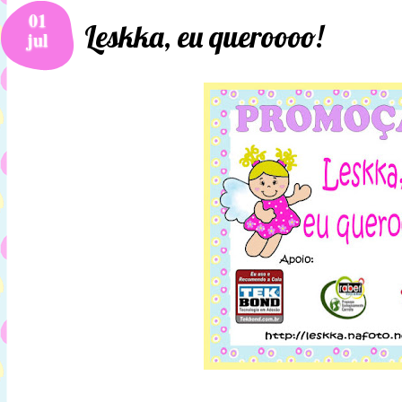
01
Leskka, eu queroooo!
jul