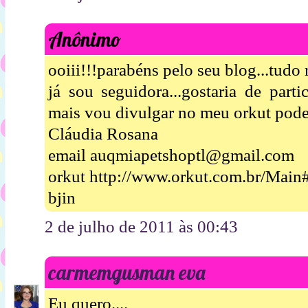
Anônimo
ooiii!!!parabéns pelo seu blog...tudo 
já sou seguidora...gostaria de parti
mais vou divulgar no meu orkut pode
Cláudia Rosana
email auqmiapetshoptl@gmail.com
orkut http://www.orkut.com.br/Mai
bjin
2 de julho de 2011 às 00:43
carmemgusman eva
Eu quero....