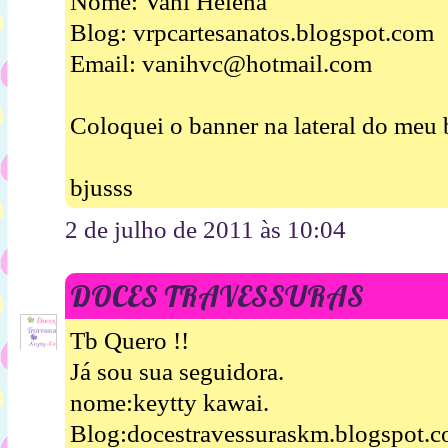
Nome: Vani Helena
Blog: vrpcartesanatos.blogspot.com
Email: vanihvc@hotmail.com
Coloquei o banner na lateral do meu 
bjusss
2 de julho de 2011 às 10:04
DOCES TRAVESSURAS
Tb Quero !!
Já sou sua seguidora.
nome:keytty kawai.
Blog:docestravessuraskm.blogspot.