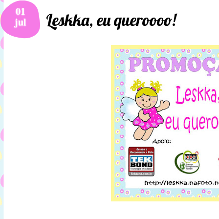
01
Leskka, eu queroooo!
jul