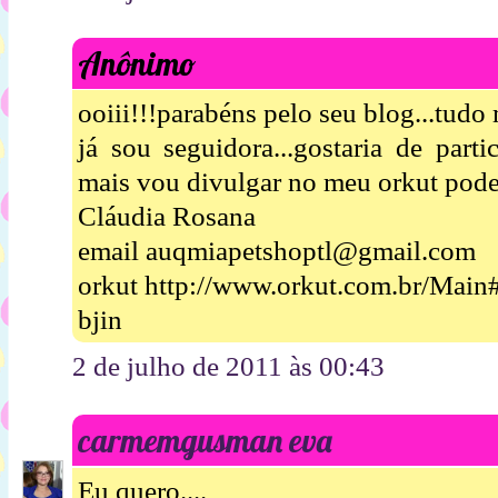
Anônimo
ooiii!!!parabéns pelo seu blog...tudo 
já sou seguidora...gostaria de parti
mais vou divulgar no meu orkut pode
Cláudia Rosana
email auqmiapetshoptl@gmail.com
orkut http://www.orkut.com.br/Mai
bjin
2 de julho de 2011 às 00:43
carmemgusman eva
Eu quero....