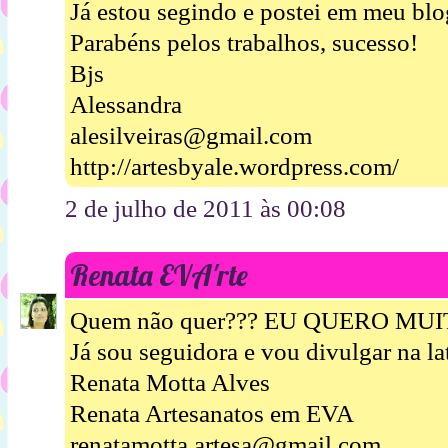
Já estou segindo e postei em meu bl
Parabéns pelos trabalhos, sucesso!
Bjs
Alessandra
alesilveiras@gmail.com
http://artesbyale.wordpress.com/
2 de julho de 2011 às 00:08
Renata EVA'rte
Quem não quer??? EU QUERO MUIT
Já sou seguidora e vou divulgar na la
Renata Motta Alves
Renata Artesanatos em EVA
renatamotta.artesa@gmail.com