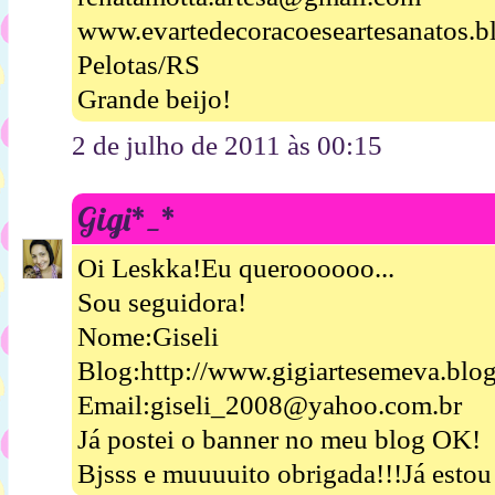
www.evartedecoracoeseartesanatos.b
Pelotas/RS
Grande beijo!
2 de julho de 2011 às 00:15
Gigi*_*
Oi Leskka!Eu queroooooo...
Sou seguidora!
Nome:Giseli
Blog:http://www.gigiartesemeva.blo
Email:giseli_2008@yahoo.com.br
Já postei o banner no meu blog OK!
Bjsss e muuuuito obrigada!!!Já esto