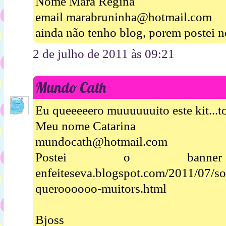
Nome Mara Regina
email marabruninha@hotmail.com
ainda não tenho blog, porem postei n
2 de julho de 2011 às 09:21
Mundo Cath
Eu queeeeero muuuuuuito este kit...t
Meu nome Catarina
mundocath@hotmail.com
Postei o banner ht
enfeiteseva.blogspot.com/2011/07/so
queroooooo-muitors.html
Bjoss