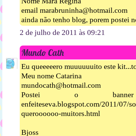
Nome Mara Regina
email marabruninha@hotmail.com
ainda não tenho blog, porem postei n
2 de julho de 2011 às 09:21
Mundo Cath
Eu queeeeero muuuuuuito este kit...t
Meu nome Catarina
mundocath@hotmail.com
Postei o banner ht
enfeiteseva.blogspot.com/2011/07/so
queroooooo-muitors.html
Bjoss