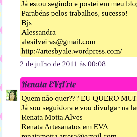
Já estou segindo e postei em meu bl
Parabéns pelos trabalhos, sucesso!
Bjs
Alessandra
alesilveiras@gmail.com
http://artesbyale.wordpress.com/
2 de julho de 2011 às 00:08
Renata EVA'rte
Quem não quer??? EU QUERO MUIT
Já sou seguidora e vou divulgar na la
Renata Motta Alves
Renata Artesanatos em EVA
renatamotta.artesa@gmail.com