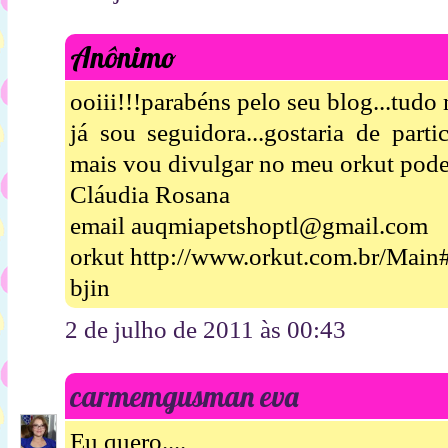
Anônimo
ooiii!!!parabéns pelo seu blog...tudo 
já sou seguidora...gostaria de parti
mais vou divulgar no meu orkut pode
Cláudia Rosana
email auqmiapetshoptl@gmail.com
orkut http://www.orkut.com.br/Mai
bjin
2 de julho de 2011 às 00:43
carmemgusman eva
Eu quero....