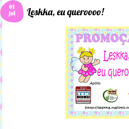
01
Leskka, eu queroooo!
jul