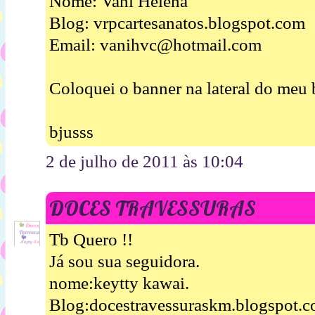
Nome: Vani Helena
Blog: vrpcartesanatos.blogspot.com
Email: vanihvc@hotmail.com
Coloquei o banner na lateral do meu 
bjusss
2 de julho de 2011 às 10:04
DOCES TRAVESSURAS
Tb Quero !!
Já sou sua seguidora.
nome:keytty kawai.
Blog:docestravessuraskm.blogspot.