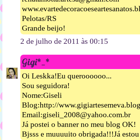
www.evartedecoracoeseartesanatos.b
Pelotas/RS
Grande beijo!
2 de julho de 2011 às 00:15
Gigi*_*
Oi Leskka!Eu queroooooo...
Sou seguidora!
Nome:Giseli
Blog:http://www.gigiartesemeva.blo
Email:giseli_2008@yahoo.com.br
Já postei o banner no meu blog OK!
Bjsss e muuuuito obrigada!!!Já esto