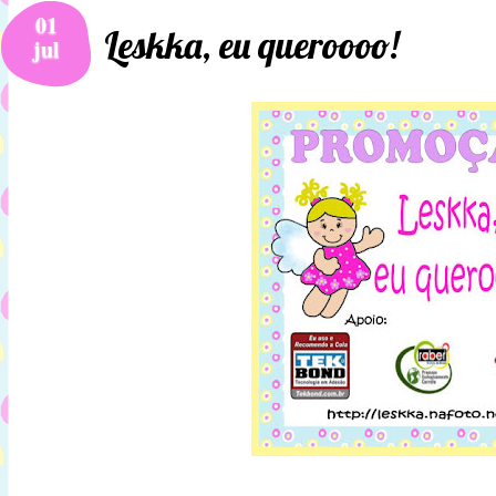
01
Leskka, eu queroooo!
jul