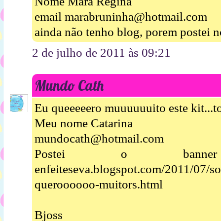
Nome Mara Regina
email marabruninha@hotmail.com
ainda não tenho blog, porem postei n
2 de julho de 2011 às 09:21
Mundo Cath
Eu queeeeero muuuuuuito este kit...t
Meu nome Catarina
mundocath@hotmail.com
Postei o banner ht
enfeiteseva.blogspot.com/2011/07/so
queroooooo-muitors.html
Bjoss