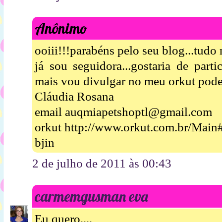
Anônimo
ooiii!!!parabéns pelo seu blog...tudo 
já sou seguidora...gostaria de parti
mais vou divulgar no meu orkut pode
Cláudia Rosana
email auqmiapetshoptl@gmail.com
orkut http://www.orkut.com.br/Mai
bjin
2 de julho de 2011 às 00:43
carmemgusman eva
Eu quero....