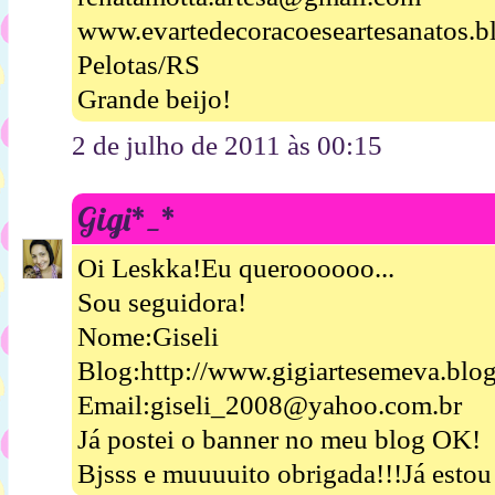
www.evartedecoracoeseartesanatos.b
Pelotas/RS
Grande beijo!
2 de julho de 2011 às 00:15
Gigi*_*
Oi Leskka!Eu queroooooo...
Sou seguidora!
Nome:Giseli
Blog:http://www.gigiartesemeva.blo
Email:giseli_2008@yahoo.com.br
Já postei o banner no meu blog OK!
Bjsss e muuuuito obrigada!!!Já esto