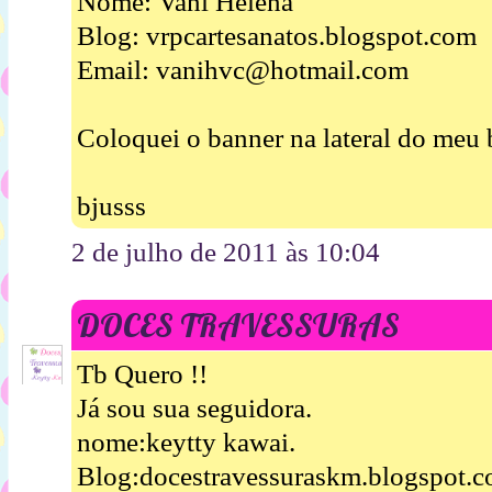
Nome: Vani Helena
Blog: vrpcartesanatos.blogspot.com
Email: vanihvc@hotmail.com
Coloquei o banner na lateral do meu 
bjusss
2 de julho de 2011 às 10:04
DOCES TRAVESSURAS
Tb Quero !!
Já sou sua seguidora.
nome:keytty kawai.
Blog:docestravessuraskm.blogspot.