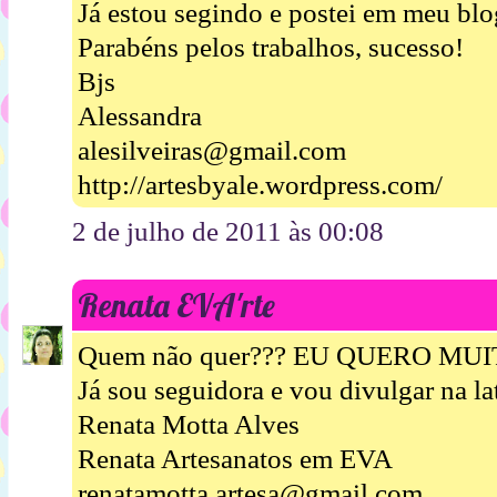
Já estou segindo e postei em meu bl
Parabéns pelos trabalhos, sucesso!
Bjs
Alessandra
alesilveiras@gmail.com
http://artesbyale.wordpress.com/
2 de julho de 2011 às 00:08
Renata EVA'rte
Quem não quer??? EU QUERO MUIT
Já sou seguidora e vou divulgar na la
Renata Motta Alves
Renata Artesanatos em EVA
renatamotta.artesa@gmail.com