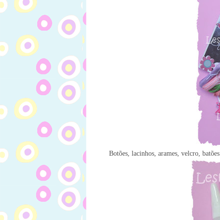
Botões, lacinhos, arames, velcro, batões 