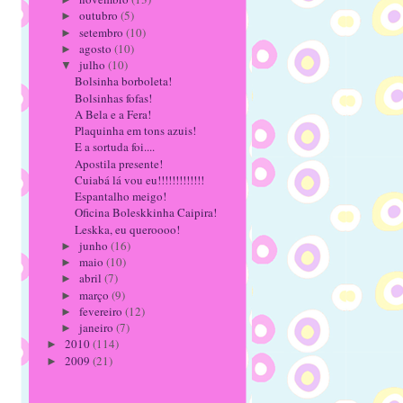
outubro
(5)
►
setembro
(10)
►
agosto
(10)
►
julho
(10)
▼
Bolsinha borboleta!
Bolsinhas fofas!
A Bela e a Fera!
Plaquinha em tons azuis!
E a sortuda foi....
Apostila presente!
Cuiabá lá vou eu!!!!!!!!!!!!!
Espantalho meigo!
Oficina Boleskkinha Caipira!
Leskka, eu queroooo!
junho
(16)
►
maio
(10)
►
abril
(7)
►
março
(9)
►
fevereiro
(12)
►
janeiro
(7)
►
2010
(114)
►
2009
(21)
►