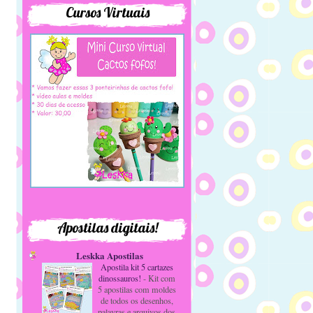
Cursos Virtuais
Apostilas digitais!
Leskka Apostilas
Apostila kit 5 cartazes
dinossauros!
-
Kit com
5 apostilas com moldes
de todos os desenhos,
palavras e arquivos dos