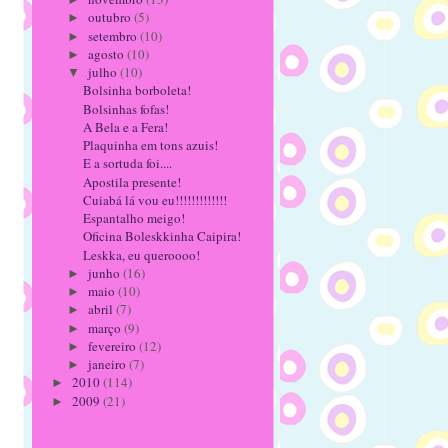
outubro
(5)
►
setembro
(10)
►
agosto
(10)
►
julho
(10)
▼
Bolsinha borboleta!
Bolsinhas fofas!
A Bela e a Fera!
Plaquinha em tons azuis!
E a sortuda foi....
Apostila presente!
Cuiabá lá vou eu!!!!!!!!!!!!!
Espantalho meigo!
Oficina Boleskkinha Caipira!
Leskka, eu queroooo!
junho
(16)
►
maio
(10)
►
abril
(7)
►
março
(9)
►
fevereiro
(12)
►
janeiro
(7)
►
2010
(114)
►
2009
(21)
►