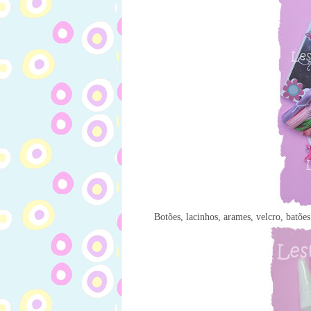
Botões, lacinhos, arames, velcro, batões 