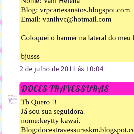
Nome: Vani Helena
Blog: vrpcartesanatos.blogspot.com
Email: vanihvc@hotmail.com
Coloquei o banner na lateral do meu 
bjusss
2 de julho de 2011 às 10:04
DOCES TRAVESSURAS
Tb Quero !!
Já sou sua seguidora.
nome:keytty kawai.
Blog:docestravessuraskm.blogspot.