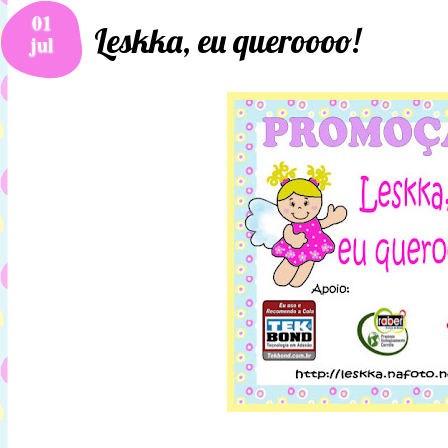
01
Leskka, eu queroooo!
jul