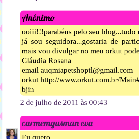
Anônimo
ooiii!!!parabéns pelo seu blog...tudo 
já sou seguidora...gostaria de parti
mais vou divulgar no meu orkut pode
Cláudia Rosana
email auqmiapetshoptl@gmail.com
orkut http://www.orkut.com.br/Mai
bjin
2 de julho de 2011 às 00:43
carmemgusman eva
Eu quero....