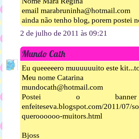
Nome Mara Regina
email marabruninha@hotmail.com
ainda não tenho blog, porem postei n
2 de julho de 2011 às 09:21
Mundo Cath
Eu queeeeero muuuuuuito este kit...t
Meu nome Catarina
mundocath@hotmail.com
Postei o banner ht
enfeiteseva.blogspot.com/2011/07/so
queroooooo-muitors.html
Bjoss