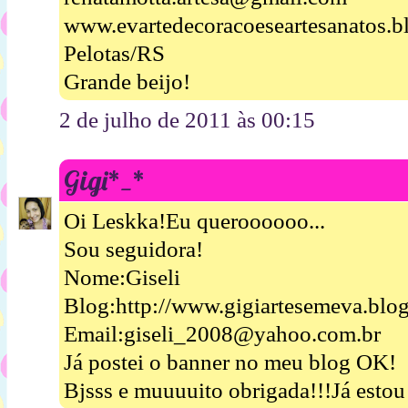
www.evartedecoracoeseartesanatos.b
Pelotas/RS
Grande beijo!
2 de julho de 2011 às 00:15
Gigi*_*
Oi Leskka!Eu queroooooo...
Sou seguidora!
Nome:Giseli
Blog:http://www.gigiartesemeva.blo
Email:giseli_2008@yahoo.com.br
Já postei o banner no meu blog OK!
Bjsss e muuuuito obrigada!!!Já esto