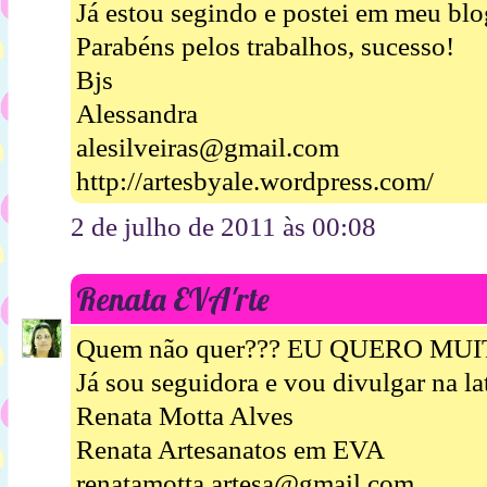
Já estou segindo e postei em meu bl
Parabéns pelos trabalhos, sucesso!
Bjs
Alessandra
alesilveiras@gmail.com
http://artesbyale.wordpress.com/
2 de julho de 2011 às 00:08
Renata EVA'rte
Quem não quer??? EU QUERO MUIT
Já sou seguidora e vou divulgar na la
Renata Motta Alves
Renata Artesanatos em EVA
renatamotta.artesa@gmail.com